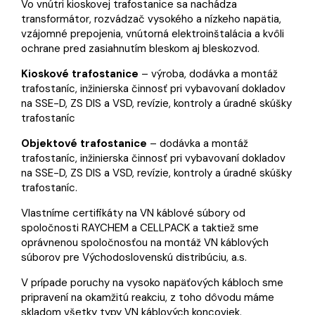
Vo vnútri kioskovej trafostanice sa nachádza
transformátor, rozvádzač vysokého a nízkeho napätia,
vzájomné prepojenia, vnútorná elektroinštalácia a kvôli
ochrane pred zasiahnutím bleskom aj bleskozvod.
Kioskové trafostanice
– výroba, dodávka a montáž
trafostaníc, inžinierska činnosť pri vybavovaní dokladov
na SSE-D, ZS DIS a VSD, revízie, kontroly a úradné skúšky
trafostaníc
Objektové trafostanice
– dodávka a montáž
trafostaníc, inžinierska činnosť pri vybavovaní dokladov
na SSE-D, ZS DIS a VSD, revízie, kontroly a úradné skúšky
trafostaníc.
Vlastníme certifikáty na VN káblové súbory od
spoločnosti RAYCHEM a CELLPACK a taktiež sme
oprávnenou spoločnosťou na montáž VN káblových
súborov pre Východoslovenskú distribúciu, a.s.
V prípade poruchy na vysoko napäťových kábloch sme
pripravení na okamžitú reakciu, z toho dôvodu máme
skladom všetky typy VN káblových koncoviek.