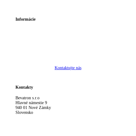
Informácie
Ochrana osobných údajov a cookies
Kontaktujte nás
Kontakty
Bevatron s.r.o
Hlavné námestie 9
940 01 Nové Zámky
Slovensko
bevatron@bevatron.sk
+421 908 560 869