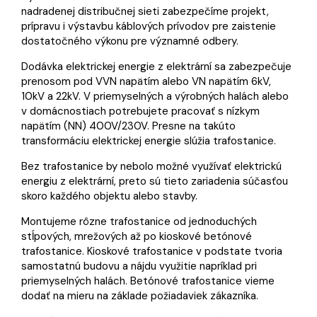
nadradenej distribučnej sieti zabezpečíme projekt,
prípravu i výstavbu káblových prívodov pre zaistenie
dostatočného výkonu pre významné odbery.
Dodávka elektrickej energie z elektrární sa zabezpečuje
prenosom pod VVN napätím alebo VN napätím 6kV,
10kV a 22kV. V priemyselných a výrobných halách alebo
v domácnostiach potrebujete pracovať s nízkym
napätím (NN) 400V/230V. Presne na takúto
transformáciu elektrickej energie slúžia trafostanice.
Bez trafostanice by nebolo možné využívať elektrickú
energiu z elektrární, preto sú tieto zariadenia súčasťou
skoro každého objektu alebo stavby.
Montujeme rôzne trafostanice od jednoduchých
stĺpových, mrežových až po kioskové betónové
trafostanice. Kioskové trafostanice v podstate tvoria
samostatnú budovu a nájdu využitie napríklad pri
priemyselných halách. Betónové trafostanice vieme
dodať na mieru na základe požiadaviek zákazníka.