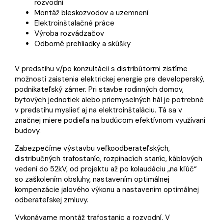
rozvodní
Montáž bleskozvodov a uzemnení
Elektroinštalačné práce
Výroba rozvádzačov
Odborné prehliadky a skúšky
V predstihu v/po konzultácii s distribútormi zistíme
možnosti zaistenia elektrickej energie pre developerský,
podnikateľský zámer. Pri stavbe rodinných domov,
bytových jednotiek alebo priemyselných hál je potrebné
v predstihu myslieť aj na elektroinštaláciu. Tá sa v
značnej miere podieľa na budúcom efektívnom využívaní
budovy.
Zabezpečíme výstavbu veľkoodberateľských,
distribučných trafostaníc, rozpínacích staníc, káblových
vedení do 52kV, od projektu až po kolaudáciu „na kľúč“
so zaškolením obsluhy, nastavením optimálnej
kompenzácie jalového výkonu a nastavením optimálnej
odberateľskej zmluvy.
Vykonávame montáž trafostaníc a rozvodní. V