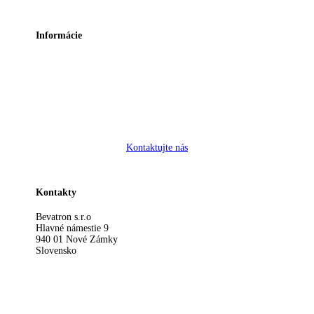
Informácie
Ochrana osobných údajov a cookies
Kontaktujte nás
Kontakty
Bevatron s.r.o
Hlavné námestie 9
940 01 Nové Zámky
Slovensko
bevatron@bevatron.sk
+421 908 560 869