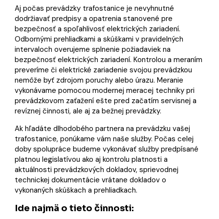
Aj počas prevádzky trafostanice je nevyhnutné
dodržiavať predpisy a opatrenia stanovené pre
bezpečnosť a spoľahlivosť elektrických zariadení.
Odbornými prehliadkami a skúškami v pravidelných
intervaloch overujeme splnenie požiadaviek na
bezpečnosť elektrických zariadení. Kontrolou a meraním
preveríme či elektrické zariadenie svojou prevádzkou
nemôže byť zdrojom poruchy alebo úrazu. Meranie
vykonávame pomocou modernej meracej techniky pri
prevádzkovom zaťažení ešte pred začatím servisnej a
revíznej činnosti, ale aj za bežnej prevádzky.
Ak hľadáte dlhodobého partnera na prevádzku vašej
trafostanice, ponúkame vám naše služby. Počas celej
doby spolupráce budeme vykonávať služby predpísané
platnou legislatívou ako aj kontrolu platnosti a
aktuálnosti prevádzkových dokladov, sprievodnej
technickej dokumentácie vrátane dokladov o
vykonaných skúškach a prehliadkach.
Ide najmä o tieto činnosti: