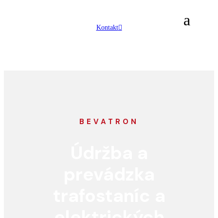
Kontakt
BEVATRON
Údržba a
prevádzka
trafostaníc a
elektrických