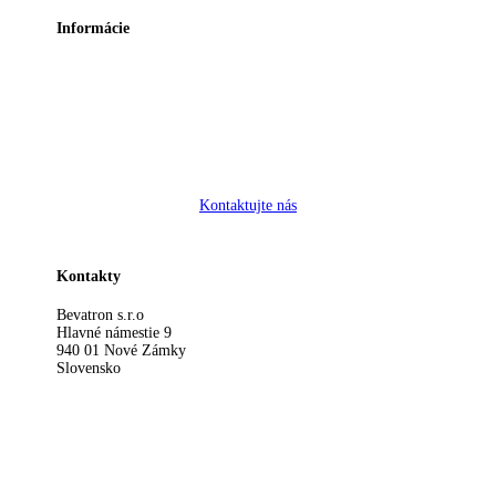
Informácie
Ochrana osobných údajov a cookies
Kontaktujte nás
Kontakty
Bevatron s.r.o
Hlavné námestie 9
940 01 Nové Zámky
Slovensko
bevatron@bevatron.sk
+421 908 560 869