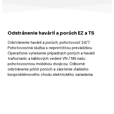
Odstránenie havárií a porúch EZ a TS
Odstránenie havárií a porúch, pohotovosť 24/7.
Pohotovostná služba s nepretržitou prevádzkou.
Operatívne vyriešenie prípadných porúch a havárií
trafostaníc a káblových vedení VN / NN našu
pohotovostnou mobilnou dvojicou. Odborné
odstránenie príčin porúch a zaistenie ďalšieho
bezproblémového chodu elektrického zariadenia.